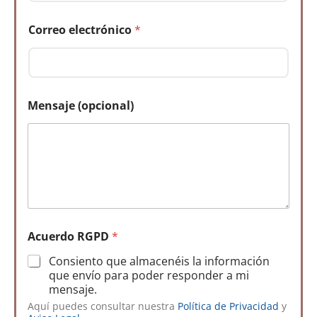
a
j
Correo electrónico
*
e
*
C
o
r
r
Mensaje (opcional)
e
o
Acuerdo RGPD
*
Consiento que almacenéis la información
que envío para poder responder a mi
mensaje.
Aquí puedes consultar nuestra
Política de Privacidad
y