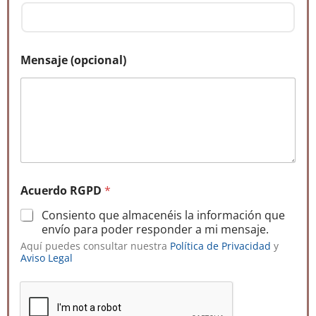
N
Mensaje (opcional)
o
m
b
r
e
*
C
o
r
r
Acuerdo RGPD
*
e
o
Consiento que almacenéis la información que
T
envío para poder responder a mi mensaje.
e
Aquí puedes consultar nuestra
Política de Privacidad
y
l
Aviso Legal
é
f
o
n